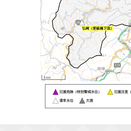
弘崎（更級橋上流）
弘崎（更級橋下流）
5 km
氾濫危険（特別警戒水位）
氾濫注意
通常水位
欠測
陸郷