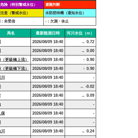
濫危険（特別警戒水位）
避難判断
濫注意（警戒水位）
水防団待機（通知水位）
欄：未受信
-：欠測・休止
局名
最新観測日時
河川水位（m）
川
2026/08/09 18:40
0.72
→
川
2026/08/09 18:40
0.00
→
崎（更級橋上流）
2026/08/09 18:40
0.90
↑
崎（更級橋下流）
2026/08/09 18:40
0.90
↑
居川
2026/08/09 18:40
-
栄
2026/08/09 18:40
-0.02
→
竹
2026/08/09 18:40
0.09
→
山
2026/08/09 18:40
-
久保
2026/08/09 18:40
-
田
2026/08/09 18:40
-
山川
2026/08/09 18:40
0.24
→