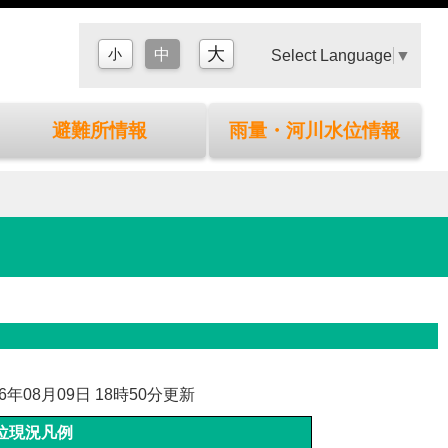
大
小
中
Select Language
▼
避難所情報
雨量・河川水位情報
26年08月09日 18時50分更新
位現況凡例