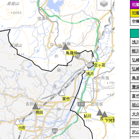
氾
氾
空
浅
蛭
鳥居川
弘
立ヶ花
弘
浅川
鳥
豊
富
富竹
祖
岡田
大
鮎川
百々川橋
下河原橋
岡
小市
沢