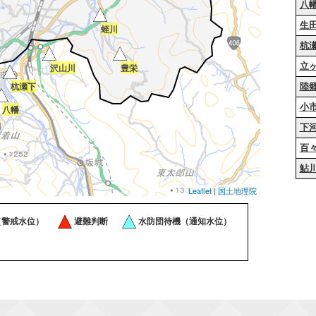
八
生
蛭川
杭
立
沢山川
豊栄
杭瀬下
陸
小
八幡
下
百
鮎
Leaflet
|
国土地理院
（警戒水位）
避難判断
水防団待機（通知水位）
生田