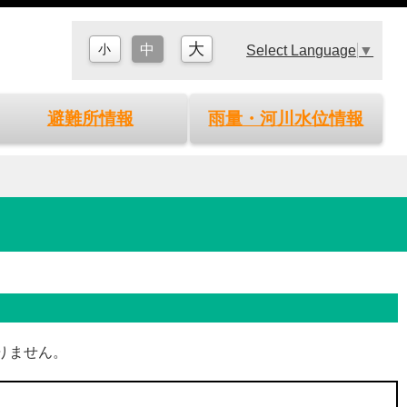
大
小
中
Select Language
▼
避難所情報
雨量・河川水位情報
りません。