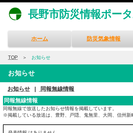
長野市防災情報ポータ
ホーム
防災気象情報
TOP
お知らせ
お知らせ
お知らせ
|
同報無線情報
同報無線情報
同報無線で放送したお知らせ情報を掲載しています。
※掲載している放送は、豊野、戸隠、鬼無里、大岡、信州新
発表情報 はありません。