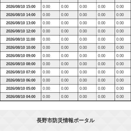
2026/08/10 15:00
0.00
0.00
0.00
0.00
0.00
2026/08/10 14:00
0.00
0.00
0.00
0.00
0.00
2026/08/10 13:00
0.00
0.00
0.00
0.00
0.00
2026/08/10 12:00
0.00
0.00
0.00
0.00
0.00
2026/08/10 11:00
0.00
0.00
0.00
0.00
0.00
2026/08/10 10:00
0.00
0.00
0.00
0.00
0.00
2026/08/10 09:00
0.00
0.00
0.00
0.00
0.00
2026/08/10 08:00
0.00
0.00
0.00
0.00
0.00
2026/08/10 07:00
0.00
0.00
0.00
0.00
0.00
2026/08/10 06:00
0.00
0.00
0.00
0.00
0.00
2026/08/10 05:00
0.00
0.00
0.00
0.00
0.00
2026/08/10 04:00
0.00
0.00
0.00
0.00
0.00
長野市防災情報ポータル